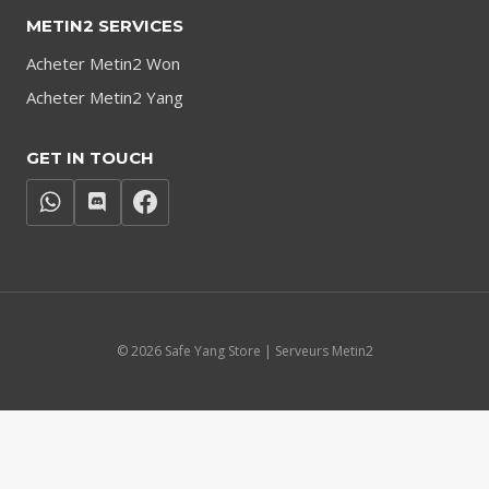
menu
METIN2 SERVICES
Acheter Metin2 Won
Acheter Metin2 Yang
GET IN TOUCH
© 2026 Safe Yang Store | Serveurs Metin2
Čeština
(
Tchèque
)
English
(
Anglais
)
Français
Deutsch
(
Allemand
)
Italiano
(
Italien
)