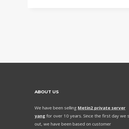
ABOUT US
We have been selling
Metin2 private server
yang
for over 10 years. Since the first day we 
out, we have been based on customer