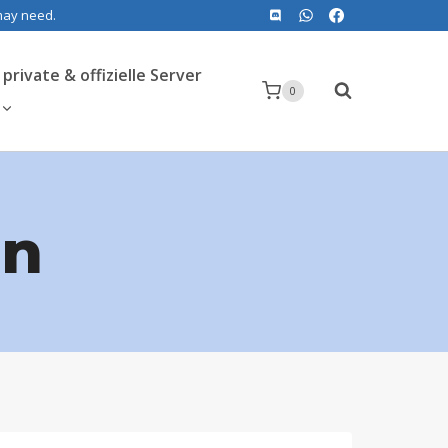
 may need.
private & offizielle Server
0
en