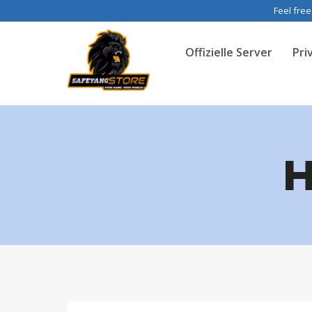
Zum
Feel free
Inhalt
Offizielle Server
Pri
springen
H