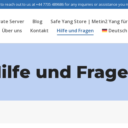
 to reach out to us at +44 7735 489686 for any inquiries or assistance you
vate Server
Blog
Safe Yang Store | Metin2 Yang für 
Über uns
Kontakt
Hilfe und Fragen
Deutsch
ilfe und Frag