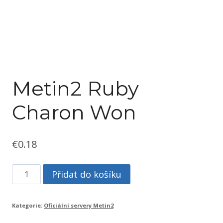
Metin2 Ruby
Charon Won
€
0.18
Metin2
Přidat do košíku
Ruby
Charon
Kategorie:
Oficiální servery Metin2
Won