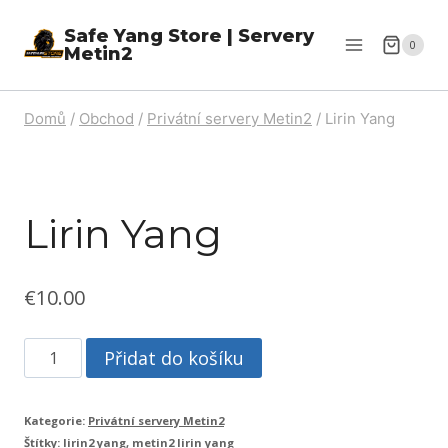
Přeskočit
Safe Yang Store | Servery
na
0
Metin2
obsah
Domů
/
Obchod
/
Privátní servery Metin2
/
Lirin Yang
Lirin Yang
€
10.00
Lirin
Přidat do košíku
Yang
množství
Kategorie:
Privátní servery Metin2
Štítky:
lirin2 yang
,
metin2 lirin yang