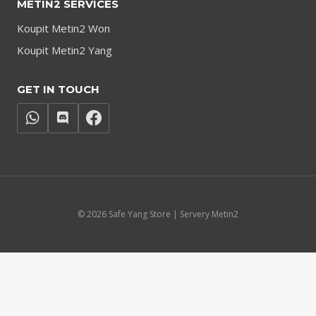
METIN2 SERVICES
Koupit Metin2 Won
Koupit Metin2 Yang
GET IN TOUCH
© 2026 Safe Yang Store | Servery Metin2
Čeština
English
(
Angličtina
)
Français
(
Francouzština
)
Deutsch
(
Němec
)
Italiano
(
Ital
)
Polski
(
Polský
)