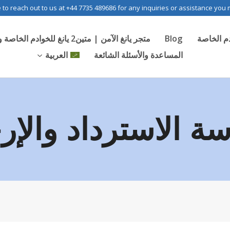
e to reach out to us at +44 7735 489686 for any inquiries or assistance you
دم الخاصة
Blog
متجر يانغ الآمن | متين2 يانغ للخوادم الخاصة والرسمية
المساعدة والأسئلة الشائعة
العربية
ة الاسترداد والإر