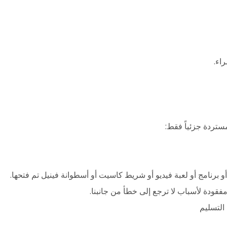
راء.
مستردة جزئياً فقط:
مفقودة لأسباب لا ترجع إلى خطأ من جانبنا.