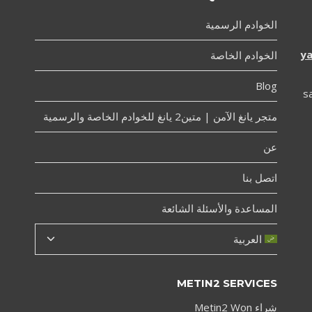
الخوادم الرسمية
y
الخوادم الخاصة
Blog
s
متجر يانغ الآمن | متين2 يانغ للخوادم الخاصة والرسمية
عن
اتصل بنا
المساعدة والأسئلة الشائعة
تبديل
العربية
القائمة
الفرعية
METIN2 SERVICES
شراء Metin2 Won