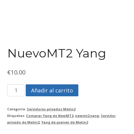
NuevoMT2 Yang
€
10.00
NuevoMT2
Añadir al carrito
Yang
cantidad
Categoría:
Servidores privados Metin2
Etiquetas:
Comprar Yang de NewMT2
,
newmt2 yang
,
Servidor
privado de Metin2
,
Yang de pserver de Metin2