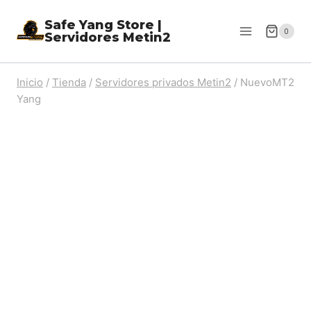
Saltar
Safe Yang Store |
al
0
Servidores Metin2
Contenido
Inicio
/
Tienda
/
Servidores privados Metin2
/
NuevoMT2
Yang